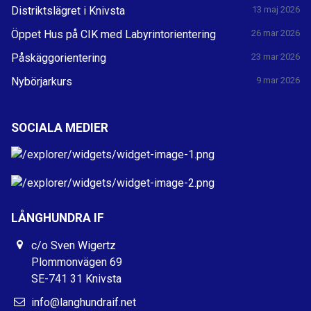
Distriktslägret i Knivsta
13 maj 2026
Öppet Hus på CIK med Labyrintorientering
26 mar 2026
Påskäggorientering
23 mar 2026
Nybörjarkurs
9 mar 2026
SOCIALA MEDIER
LÅNGHUNDRA IF
c/o Sven Wigertz
Plommonvägen 69
SE-741 31 Knivsta
info@langhundraif.net