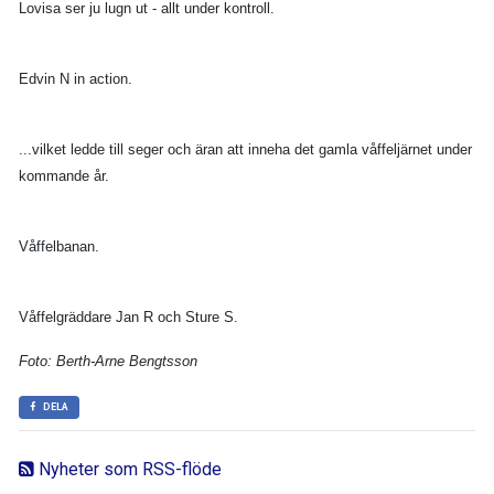
Lovisa ser ju lugn ut - allt under kontroll.
Edvin N in action.
...vilket ledde till seger och äran att inneha det gamla våffeljärnet under
kommande år.
Våffelbanan.
Våffelgräddare Jan R och Sture S.
Foto: Berth-Arne Bengtsson
DELA
Nyheter som RSS-flöde