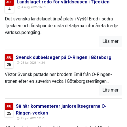
Landslaget redo för världscupen i Tjeckien
AUG
4 aug 2026 16:01
4
Det svenska landslaget är på plats i Vyšší Brod i södra
Tjeckien och finslipar de sista detaljerna inför årets tredje
världscupomgång...
Läs mer
Svensk dubbelseger på O-Ringen i Göteborg
JUL
25 jul 2026 14:34
25
Viktor Svensk puttade ner brodern Emil från O-Ringen-
tronen efter en suverän vecka i Göteborgsterrängen...
Läs mer
Så här kommenterar juniorelitsegrarna O-
JUL
Ringen-veckan
25
25 jul 2026 12:51