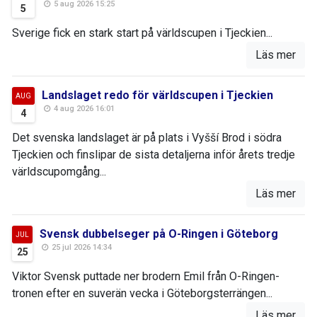
5 aug 2026 15:25
5
Sverige fick en stark start på världscupen i Tjeckien...
Läs mer
Landslaget redo för världscupen i Tjeckien
AUG
4 aug 2026 16:01
4
Det svenska landslaget är på plats i Vyšší Brod i södra
Tjeckien och finslipar de sista detaljerna inför årets tredje
världscupomgång...
Läs mer
Svensk dubbelseger på O-Ringen i Göteborg
JUL
25 jul 2026 14:34
25
Viktor Svensk puttade ner brodern Emil från O-Ringen-
tronen efter en suverän vecka i Göteborgsterrängen...
Läs mer