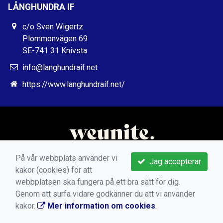
LÅNGHUNDRA IF
c/o Sven Wigertz
Plommonvägen 69
SE-741 31 Knivsta
info@langhundraif.net
https://www.langhundraif.net/
På vår webbplats använder vi
Jag accepterar
kakor (cookies) för att
webbplatsen ska fungera på ett bra sätt för dig.
Genom att surfa vidare godkänner du att vi använder
kakor.
Mer information om cookies
.