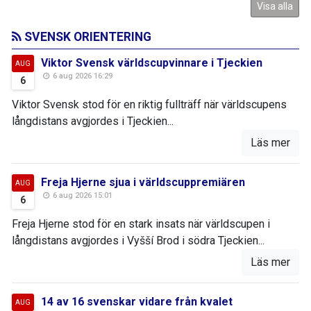
Visa alla
SVENSK ORIENTERING
Viktor Svensk världscupvinnare i Tjeckien
AUG
6 aug 2026 16:29
6
Viktor Svensk stod för en riktig fullträff när världscupens
långdistans avgjordes i Tjeckien...
Läs mer
Freja Hjerne sjua i världscuppremiären
AUG
6 aug 2026 15:01
6
Freja Hjerne stod för en stark insats när världscupen i
långdistans avgjordes i Vyšší Brod i södra Tjeckien...
Läs mer
14 av 16 svenskar vidare från kvalet
AUG