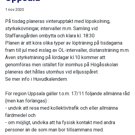
1 nov 2020
På tisdag planeras vinterupptakt med löpskolning,
styrkekövningar, intervaller m.m. Samling vid
Staffansgården ombytta och klara kl. 18:30
Planen är att köra olika typer av löpträning på tisdagarna
fram till jul med inslag av OL-intervaller, distansträning m.m.
Även styrketräning på lördagar kl.10 kommer att
genomföras men istället för inomhus på Högåsskolan
planeras det hållas utomhus vid elljusspåret.
Se mer info i Huvudkalendern.
För region Uppsala gäller t.o.m. 17/11 följande allmänna råd
(men kan förlängas) :
- undvik att resa med kollektivtrafik och eller allmänna
färdmedel och
- om möjligt, undvika att ha fysisk kontakt med andra
personer än de som man bor tillsammans med.