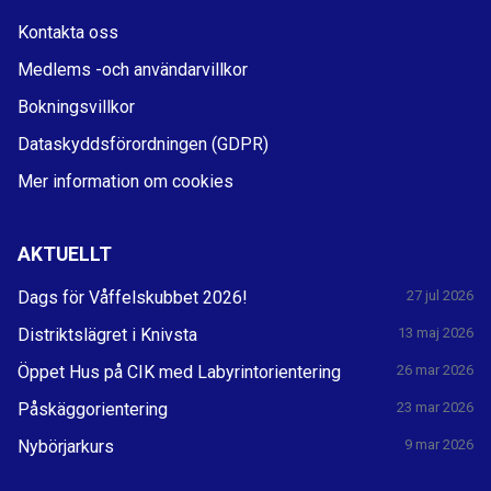
Kontakta oss
Medlems -och användarvillkor
Bokningsvillkor
Dataskyddsförordningen (GDPR)
Mer information om cookies
AKTUELLT
Dags för Våffelskubbet 2026!
27 jul 2026
Distriktslägret i Knivsta
13 maj 2026
Öppet Hus på CIK med Labyrintorientering
26 mar 2026
Påskäggorientering
23 mar 2026
Nybörjarkurs
9 mar 2026