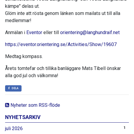
kämpe" delas ut.
Glöm inte att rösta genom länken som mailats ut till alla
medlemmar!
Anmälan i
Eventor
eller till
orientering@langhundraif.net
https://eventor.orientering.se/Activities/Show/19607
Medtag kompass.
Årets tomtefar och tillika banläggare Mats Tibell önskar
alla god jul och välkomna!
DELA
Nyheter som RSS-flöde
NYHETSARKIV
juli 2026
1