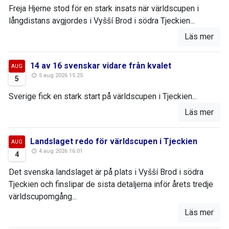
Freja Hjerne stod för en stark insats när världscupen i
långdistans avgjordes i Vyšší Brod i södra Tjeckien...
Läs mer
14 av 16 svenskar vidare från kvalet
AUG
5 aug 2026 15:25
5
Sverige fick en stark start på världscupen i Tjeckien...
Läs mer
Landslaget redo för världscupen i Tjeckien
AUG
4 aug 2026 16:01
4
Det svenska landslaget är på plats i Vyšší Brod i södra
Tjeckien och finslipar de sista detaljerna inför årets tredje
världscupomgång...
Läs mer