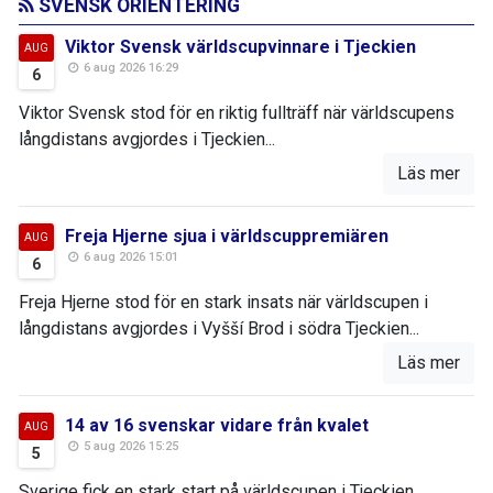
SVENSK ORIENTERING
Viktor Svensk världscupvinnare i Tjeckien
AUG
6 aug 2026 16:29
6
Viktor Svensk stod för en riktig fullträff när världscupens
långdistans avgjordes i Tjeckien...
Läs mer
Freja Hjerne sjua i världscuppremiären
AUG
6 aug 2026 15:01
6
Freja Hjerne stod för en stark insats när världscupen i
långdistans avgjordes i Vyšší Brod i södra Tjeckien...
Läs mer
14 av 16 svenskar vidare från kvalet
AUG
5 aug 2026 15:25
5
Sverige fick en stark start på världscupen i Tjeckien...