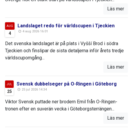
Läs mer
Landslaget redo för världscupen i Tjeckien
AUG
4 aug 2026 16:01
4
Det svenska landslaget är på plats i Vyšší Brod i södra
Tjeckien och finslipar de sista detaljerna inför årets tredje
världscupomgång...
Läs mer
Svensk dubbelseger på O-Ringen i Göteborg
JUL
25 jul 2026 14:34
25
Viktor Svensk puttade ner brodern Emil från O-Ringen-
tronen efter en suverän vecka i Göteborgsterrängen...
Läs mer