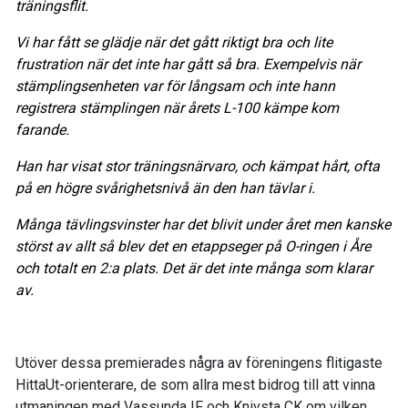
träningsflit.
Vi har fått se glädje när det gått riktigt bra och lite
frustration när det inte har gått så bra. Exempelvis när
stämplingsenheten var för långsam och inte hann
registrera stämplingen när årets L-100 kämpe kom
farande.
Han har visat stor träningsnärvaro, och kämpat hårt, ofta
på en högre svårighetsnivå än den han tävlar i.
Många tävlingsvinster har det blivit under året men kanske
störst av allt så blev det en etappseger på O-ringen i Åre
och totalt en 2:a plats. Det är det inte många som klarar
av.
Utöver dessa premierades några av föreningens flitigaste
HittaUt-orienterare, de som allra mest bidrog till att vinna
utmaningen med Vassunda IF och Knivsta CK om vilken