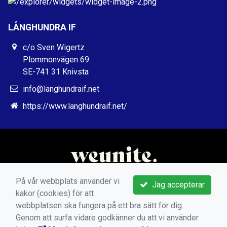
LÅNGHUNDRA IF
c/o Sven Wigertz
Plommonvägen 69
SE-741 31 Knivsta
info@langhundraif.net
https://www.langhundraif.net/
På vår webbplats använder vi
Jag accepterar
kakor (cookies) för att
webbplatsen ska fungera på ett bra sätt för dig.
Genom att surfa vidare godkänner du att vi använder