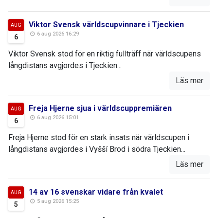
Viktor Svensk världscupvinnare i Tjeckien
AUG
6 aug 2026 16:29
6
Viktor Svensk stod för en riktig fullträff när världscupens
långdistans avgjordes i Tjeckien...
Läs mer
Freja Hjerne sjua i världscuppremiären
AUG
6 aug 2026 15:01
6
Freja Hjerne stod för en stark insats när världscupen i
långdistans avgjordes i Vyšší Brod i södra Tjeckien...
Läs mer
14 av 16 svenskar vidare från kvalet
AUG
5 aug 2026 15:25
5