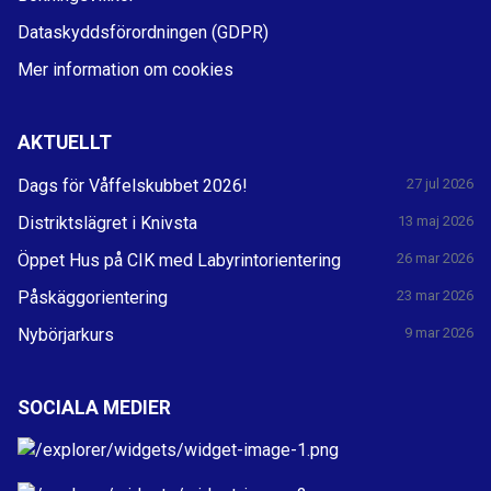
Dataskyddsförordningen (GDPR)
Mer information om cookies
AKTUELLT
Dags för Våffelskubbet 2026!
27 jul 2026
Distriktslägret i Knivsta
13 maj 2026
Öppet Hus på CIK med Labyrintorientering
26 mar 2026
Påskäggorientering
23 mar 2026
Nybörjarkurs
9 mar 2026
SOCIALA MEDIER