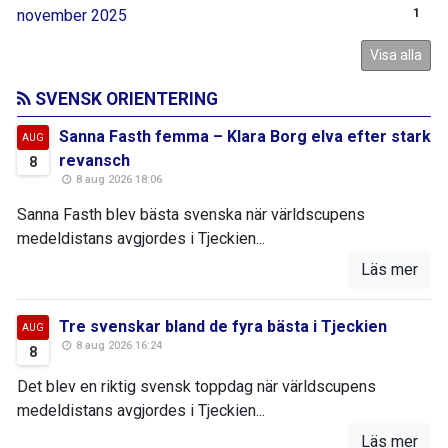
november 2025
1
Visa alla
SVENSK ORIENTERING
Sanna Fasth femma – Klara Borg elva efter stark
AUG
revansch
8
8 aug 2026 18:06
Sanna Fasth blev bästa svenska när världscupens
medeldistans avgjordes i Tjeckien...
Läs mer
Tre svenskar bland de fyra bästa i Tjeckien
AUG
8 aug 2026 16:24
8
Det blev en riktig svensk toppdag när världscupens
medeldistans avgjordes i Tjeckien...
Läs mer