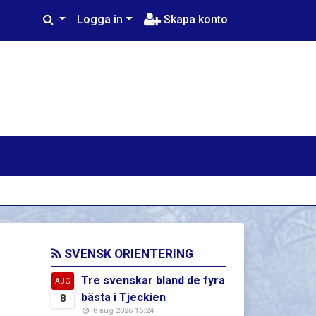
Logga in
Skapa konto
SVENSK ORIENTERING
Tre svenskar bland de fyra
AUG
bästa i Tjeckien
8
8 aug 2026 16:24