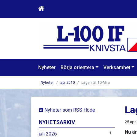
Nyheter
Börja orientera
Verksamhet
Nyheter
apr 2010
Lagen till 10-Mila
La
Nyheter som RSS-flöde
NYHETSARKIV
25 apr
Nu är
juli 2026
1