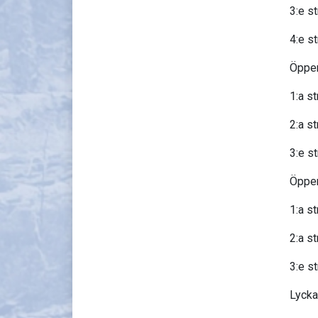
3:e s
4:e st
Öppen
1:a s
2:a st
3:e s
Öppen
1:a s
2:a s
3:e st
Lycka 