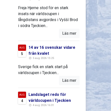
Freja Hjerne stod för en stark
insats när världscupen i
långdistans avgjordes i Vyšší Brod
i södra Tjeckien...
Läs mer
14 av 16 svenskar vidare
AUG
från kvalet
5
5 aug 2026 15:25
Sverige fick en stark start på
världscupen i Tjeckien...
Läs mer
Landslaget redo för
AUG
världscupen i Tjeckien
4
4 aug 2026 16:01