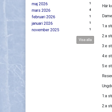
maj 2026
1
Här k
mars 2026
4
Dame
februari 2026
1
januari 2026
1
1:a s
november 2025
1
2:a s
Visa alla
3:e s
4:e s
5:e st
Reser
Ungd
1:a s
2:a s