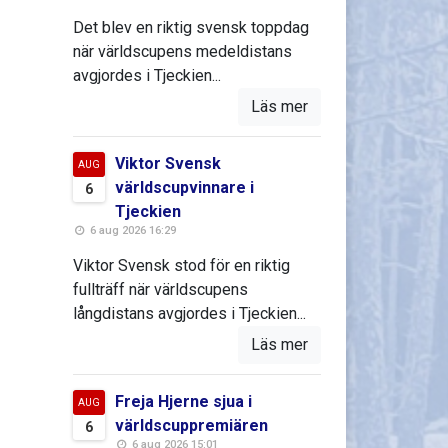
Det blev en riktig svensk toppdag
när världscupens medeldistans
avgjordes i Tjeckien...
Läs mer
Viktor Svensk
AUG
världscupvinnare i
6
Tjeckien
6 aug 2026 16:29
Viktor Svensk stod för en riktig
fullträff när världscupens
långdistans avgjordes i Tjeckien...
Läs mer
Freja Hjerne sjua i
AUG
världscuppremiären
6
6 aug 2026 15:01