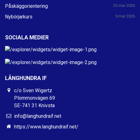
Påskäggorientering
23 mar 2026
Nybörjarkurs
9 mar 2026
SOCIALA MEDIER
LÅNGHUNDRA IF
c/o Sven Wigertz
Plommonvägen 69
SE-741 31 Knivsta
info@langhundraif.net
https://www.langhundraif.net/