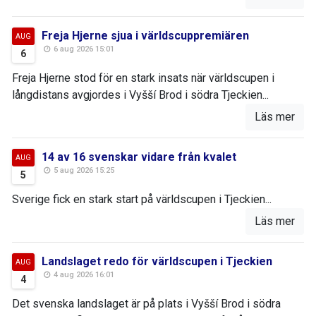
Freja Hjerne sjua i världscuppremiären
AUG
6 aug 2026 15:01
6
Freja Hjerne stod för en stark insats när världscupen i
långdistans avgjordes i Vyšší Brod i södra Tjeckien...
Läs mer
14 av 16 svenskar vidare från kvalet
AUG
5 aug 2026 15:25
5
Sverige fick en stark start på världscupen i Tjeckien...
Läs mer
Landslaget redo för världscupen i Tjeckien
AUG
4 aug 2026 16:01
4
Det svenska landslaget är på plats i Vyšší Brod i södra