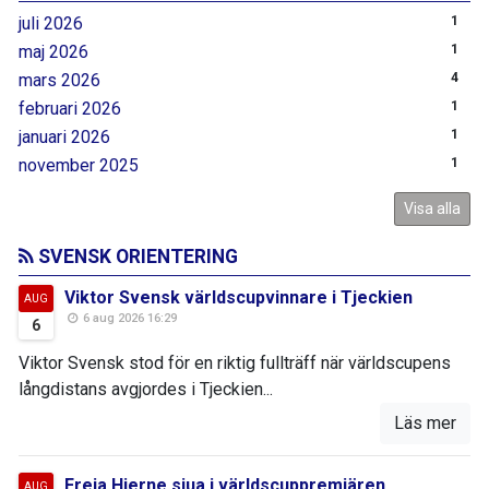
juli 2026
1
maj 2026
1
mars 2026
4
februari 2026
1
januari 2026
1
november 2025
1
Visa alla
SVENSK ORIENTERING
Viktor Svensk världscupvinnare i Tjeckien
AUG
6 aug 2026 16:29
6
Viktor Svensk stod för en riktig fullträff när världscupens
långdistans avgjordes i Tjeckien...
Läs mer
Freja Hjerne sjua i världscuppremiären
AUG