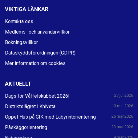
VIKTIGA LÄNKAR
Kontakta oss
Medlems -och användarvillkor
Bokningsvillkor
Dataskyddsförordningen (GDPR)
Mer information om cookies
AKTUELLT
Dags för Våffelskubbet 2026!
27 jul 2026
Distriktslägret i Knivsta
13 maj 2026
Öppet Hus på CIK med Labyrintorientering
26 mar 2026
Påskäggorientering
23 mar 2026
Nybörjarkurs
9 mar 2026