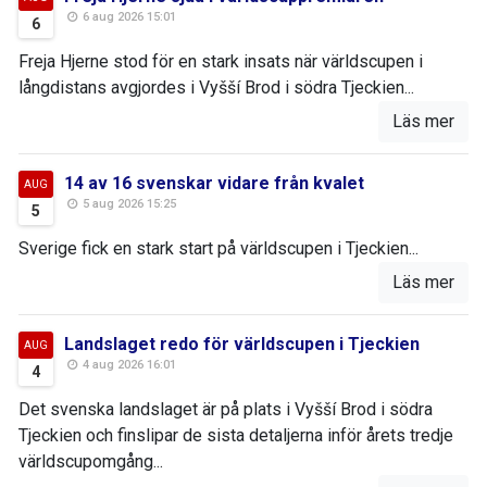
6 aug 2026 15:01
6
Freja Hjerne stod för en stark insats när världscupen i
långdistans avgjordes i Vyšší Brod i södra Tjeckien...
Läs mer
14 av 16 svenskar vidare från kvalet
AUG
5 aug 2026 15:25
5
Sverige fick en stark start på världscupen i Tjeckien...
Läs mer
Landslaget redo för världscupen i Tjeckien
AUG
4 aug 2026 16:01
4
Det svenska landslaget är på plats i Vyšší Brod i södra
Tjeckien och finslipar de sista detaljerna inför årets tredje
världscupomgång...