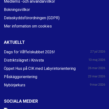
Medlems -och användarvillkor
Bokningsvillkor
Dataskyddsförordningen (GDPR)
Mer information om cookies
AKTUELLT
Dags för Våffelskubbet 2026!
27 jul 2026
Distriktslägret i Knivsta
13 maj 2026
Öppet Hus på CIK med Labyrintorientering
26 mar 2026
Påskäggorientering
23 mar 2026
Nybörjarkurs
9 mar 2026
SOCIALA MEDIER