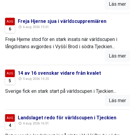
Läs mer
Freja Hjerne sjua i världscuppremiären
AUG
6 aug 2026 15:01
6
Freja Hjerne stod för en stark insats när världscupen i
långdistans avgjordes i Vyšší Brod i södra Tjeckien...
Läs mer
14 av 16 svenskar vidare från kvalet
AUG
5 aug 2026 15:25
5
Sverige fick en stark start på världscupen i Tjeckien...
Läs mer
Landslaget redo för världscupen i Tjeckien
AUG
4 aug 2026 16:01
4