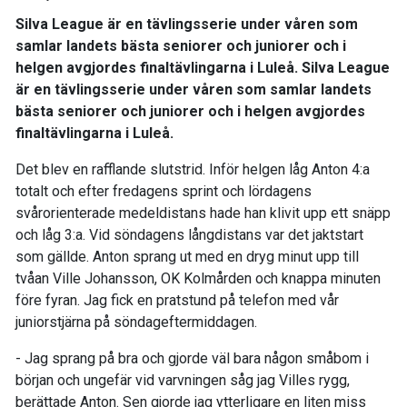
Silva League är en tävlingsserie under våren som
samlar landets bästa seniorer och juniorer och i
helgen avgjordes finaltävlingarna i Luleå. Silva League
är en tävlingsserie under våren som samlar landets
bästa seniorer och juniorer och i helgen avgjordes
finaltävlingarna i Luleå.
Det blev en rafflande slutstrid. Inför helgen låg Anton 4:a
totalt och efter fredagens sprint och lördagens
svårorienterade medeldistans hade han klivit upp ett snäpp
och låg 3:a. Vid söndagens långdistans var det jaktstart
som gällde. Anton sprang ut med en dryg minut upp till
tvåan Ville Johansson, OK Kolmården och knappa minuten
före fyran. Jag fick en pratstund på telefon med vår
juniorstjärna på söndageftermiddagen.
- Jag sprang på bra och gjorde väl bara någon småbom i
början och ungefär vid varvningen såg jag Villes rygg,
berättade Anton. Sen gjorde jag ytterligare en liten miss