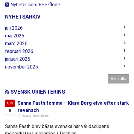
Nyheter som RSS-flöde
NYHETSARKIV
juli 2026
1
maj 2026
1
mars 2026
4
februari 2026
1
januari 2026
1
november 2025
1
Visa alla
SVENSK ORIENTERING
Sanna Fasth femma – Klara Borg elva efter stark
AUG
revansch
8
8 aug 2026 18:06
Sanna Fasth blev bästa svenska när världscupens
medeldistans avgjordes i Tjeckien...