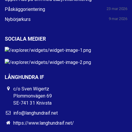
Påskäggorientering
23 mar 2026
Nybörjarkurs
9 mar 2026
SOCIALA MEDIER
LÅNGHUNDRA IF
c/o Sven Wigertz
Plommonvägen 69
SE-741 31 Knivsta
info@langhundraif.net
https://www.langhundraif.net/