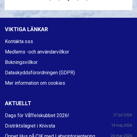
VIKTIGA LÄNKAR
Kontakta oss
Medlems -och användarvillkor
Bokningsvillkor
Dataskyddsförordningen (GDPR)
Mer information om cookies
AKTUELLT
Dags för Våffelskubbet 2026!
27 jul 2026
Distriktslägret i Knivsta
13 maj 2026
Öppet Hus på CIK med Labyrintorientering
26 mar 2026