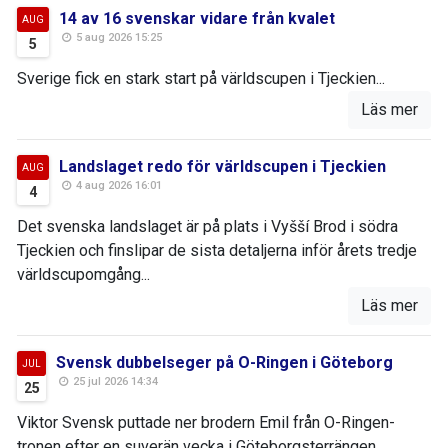
14 av 16 svenskar vidare från kvalet
AUG
5 aug 2026 15:25
5
Sverige fick en stark start på världscupen i Tjeckien...
Läs mer
Landslaget redo för världscupen i Tjeckien
AUG
4 aug 2026 16:01
4
Det svenska landslaget är på plats i Vyšší Brod i södra
Tjeckien och finslipar de sista detaljerna inför årets tredje
världscupomgång...
Läs mer
Svensk dubbelseger på O-Ringen i Göteborg
JUL
25 jul 2026 14:34
25
Viktor Svensk puttade ner brodern Emil från O-Ringen-
tronen efter en suverän vecka i Göteborgsterrängen...