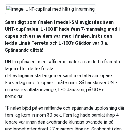
Samtidigt som finalen i medel-SM avgjordes även
UNT-cupfinalen. L-100 IF hade fem 7-mannalag med i
cupen och ett av dem var med i finalen. Inför den
ledde Linné Ferrets och L-100’s Gäddor var 3:a.
Spännande alltså!
UNT-cupfinalen är en raffinerad historia där de tio främsta
lagen efter de tre första
deltävlingarna startar gemensamt med alla sin löpare.
Första lag med 5 löpare i mål vinner. Så här skriver UNT-
cupens resultatansvarige, L-O Jansson, på UOF:s
hemsida:
”Finalen bjöd på en rafflande och spännande upplösning där
fem lag kom in inom 30 sek. Fem lag hade samlat ihop 4
löpare var innan den avgörande klungan svängde in på
upploppet efter drygt 27 minuters löpning. Snabbast i den