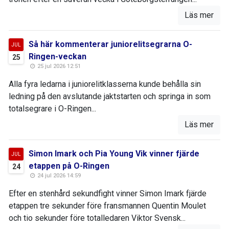
Läs mer
Så här kommenterar juniorelitsegrarna O-
JUL
Ringen-veckan
25
25 jul 2026 12:51
Alla fyra ledarna i juniorelitklasserna kunde behålla sin
ledning på den avslutande jaktstarten och springa in som
totalsegrare i O-Ringen...
Läs mer
Simon Imark och Pia Young Vik vinner fjärde
JUL
etappen på O-Ringen
24
24 jul 2026 14:59
Efter en stenhård sekundfight vinner Simon Imark fjärde
etappen tre sekunder före fransmannen Quentin Moulet
och tio sekunder före totalledaren Viktor Svensk...