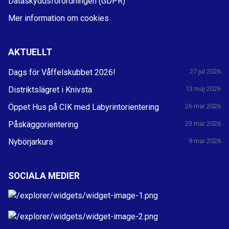
Dataskyddsförordningen (GDPR)
Mer information om cookies
AKTUELLT
Dags för Våffelskubbet 2026!
27 jul 2026
Distriktslägret i Knivsta
13 maj 2026
Öppet Hus på CIK med Labyrintorientering
26 mar 2026
Påskäggorientering
23 mar 2026
Nybörjarkurs
9 mar 2026
SOCIALA MEDIER