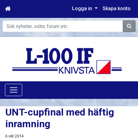
Logga in
Skapa konto
Sök
UNT-cupfinal med häftig
inramning
6 okt 2014