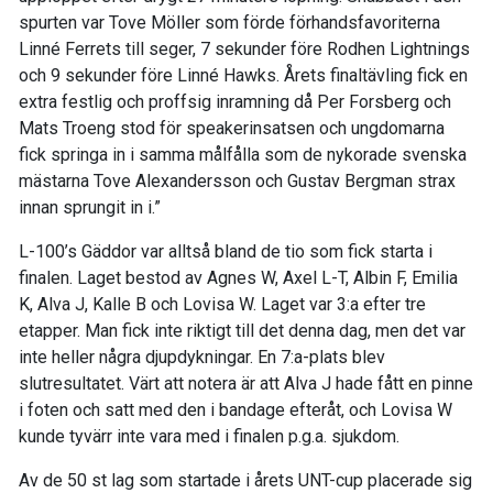
spurten var Tove Möller som förde förhandsfavoriterna
Linné Ferrets till seger, 7 sekunder före Rodhen Lightnings
och 9 sekunder före Linné Hawks. Årets finaltävling fick en
extra festlig och proffsig inramning då Per Forsberg och
Mats Troeng stod för speakerinsatsen och ungdomarna
fick springa in i samma målfålla som de nykorade svenska
mästarna Tove Alexandersson och Gustav Bergman strax
innan sprungit in i.”
L-100’s Gäddor var alltså bland de tio som fick starta i
finalen. Laget bestod av Agnes W, Axel L-T, Albin F, Emilia
K, Alva J, Kalle B och Lovisa W. Laget var 3:a efter tre
etapper. Man fick inte riktigt till det denna dag, men det var
inte heller några djupdykningar. En 7:a-plats blev
slutresultatet. Värt att notera är att Alva J hade fått en pinne
i foten och satt med den i bandage efteråt, och Lovisa W
kunde tyvärr inte vara med i finalen p.g.a. sjukdom.
Av de 50 st lag som startade i årets UNT-cup placerade sig