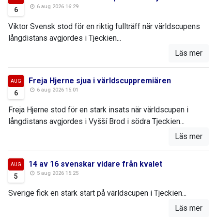
6 aug 2026 16:29
6
Viktor Svensk stod för en riktig fullträff när världscupens
långdistans avgjordes i Tjeckien...
Läs mer
Freja Hjerne sjua i världscuppremiären
AUG
6 aug 2026 15:01
6
Freja Hjerne stod för en stark insats när världscupen i
långdistans avgjordes i Vyšší Brod i södra Tjeckien...
Läs mer
14 av 16 svenskar vidare från kvalet
AUG
5 aug 2026 15:25
5
Sverige fick en stark start på världscupen i Tjeckien...
Läs mer