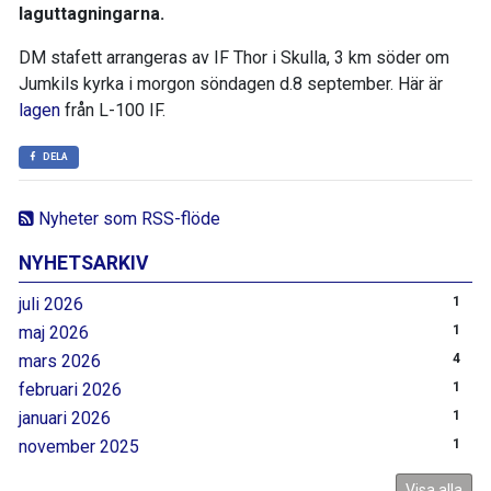
laguttagningarna.
DM stafett arrangeras av IF Thor i Skulla, 3 km söder om
Jumkils kyrka i morgon söndagen d.8 september. Här är
lagen
från L-100 IF.
DELA
Nyheter som RSS-flöde
NYHETSARKIV
juli 2026
1
maj 2026
1
mars 2026
4
februari 2026
1
januari 2026
1
november 2025
1
Visa alla