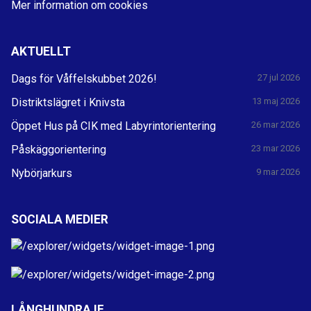
Mer information om cookies
AKTUELLT
Dags för Våffelskubbet 2026!
27 jul 2026
Distriktslägret i Knivsta
13 maj 2026
Öppet Hus på CIK med Labyrintorientering
26 mar 2026
Påskäggorientering
23 mar 2026
Nybörjarkurs
9 mar 2026
SOCIALA MEDIER
LÅNGHUNDRA IF