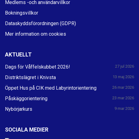
Medlems -och användarvillkor
Bokningsvillkor
Dataskyddsförordningen (GDPR)
Mer information om cookies
AKTUELLT
Dags för Våffelskubbet 2026!
27 jul 2026
Distriktslägret i Knivsta
13 maj 2026
Öppet Hus på CIK med Labyrintorientering
26 mar 2026
Påskäggorientering
23 mar 2026
Nybörjarkurs
9 mar 2026
SOCIALA MEDIER