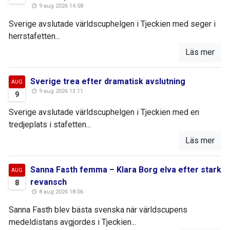
9 aug 2026 14:58
Sverige avslutade världscuphelgen i Tjeckien med seger i
herrstafetten...
Läs mer
Sverige trea efter dramatisk avslutning
AUG
9 aug 2026 13:11
9
Sverige avslutade världscuphelgen i Tjeckien med en
tredjeplats i stafetten...
Läs mer
Sanna Fasth femma – Klara Borg elva efter stark
AUG
revansch
8
8 aug 2026 18:06
Sanna Fasth blev bästa svenska när världscupens
medeldistans avgjordes i Tjeckien...