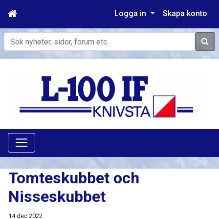
Logga in
Skapa konto
Sök
Tomteskubbet och
Nisseskubbet
14 dec 2022