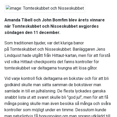
Amanda Tibell och John Bomfim blev årets vinnare
när Tomteskubbet och Nisseskubbet avgjordes
söndagen den 11 december.
Som traditionen bjuder, var det kluriga banor
på Tomteskubbet och Nisseskubbet. Banläggaren Jens
Lindquist hade utgått från Hittaut-kartan, men för att förstå
vid vilka Hittaut-checkpoints det fanns kontroller för
tomteskubbet var deltagarna tvungna att lösa gåtor.
Vid varje kontroll fick deltagarna en bokstav och för att bli
godkänd skulle man sätta samman de bokstäver man
samlade in till en julhälsning. De flesta lyckades ganska
snabbt lista ut att svaret skulle bli "god jul", men för att få
många poäng skulle man även besöka så många och svåra
kontroller som möjligt under en timme. Dessutom kunde
man naturligtvis få bonuspoäng om man sprang utklädd till