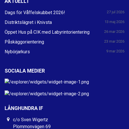
AKTUELLT
Dags för Våffelskubbet 2026!
27 jul 2026
Distriktslägret i Knivsta
13 maj 2026
Öppet Hus på CIK med Labyrintorientering
26 mar 2026
Påskäggorientering
23 mar 2026
Nybörjarkurs
9 mar 2026
SOCIALA MEDIER
LÅNGHUNDRA IF
c/o Sven Wigertz
Plommonvägen 69